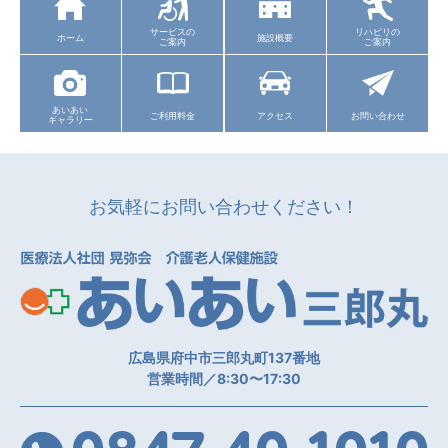
サービスの
リハビリの
ホーム
施設概要
ご案内
ご案内
あいあい
ご利用料金
アクセス
お問い合わせ
ギャラリー
お気軽にお問い合わせください！
医
広島県府中市三郎丸町137番地
営業時間／8:30〜17:30