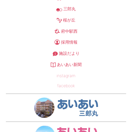
三郎丸
桜が丘
府中駅西
採用情報
施設だより
あいあい新聞
instagram
facebook
あい
あい