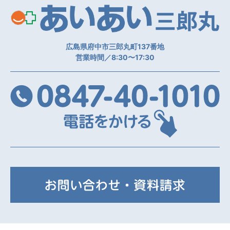
医
広島県府中市三郎丸町137番地
営業時間／8:30〜17:30
08
お