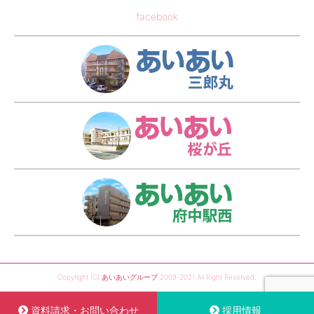
facebook
あい
あい
あい
Copyright (C) あいあいグループ 2009-2021 All Right Reserved.
資料請求・お問い合わせ
採用情報