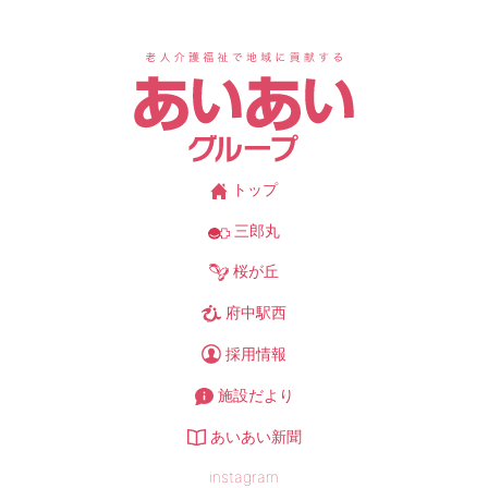
あ
トップ
三郎丸
桜が丘
府中駅西
採用情報
施設だより
あいあい新聞
instagram