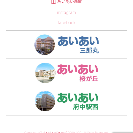
あいあい新聞
instagram
facebook
あい
あい
あい
Copyright (C) あいあいグループ 2009-2021 All Right Reserved.