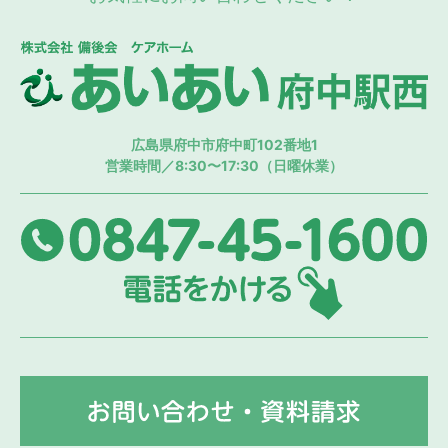
株
広島県府中市府中町102番地1
営業時間／8:30〜17:30（日曜休業）
08
お