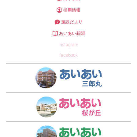
採用情報
施設だより
あいあい新聞
instagram
facebook
あい
あい
あい