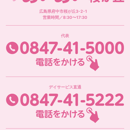
社
広島県府中市桜が丘3-2-1
営業時間／8:30〜17:30
代表
08
デイサービス直通
08