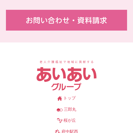
お
あ
トップ
三郎丸
桜が丘
府中駅西