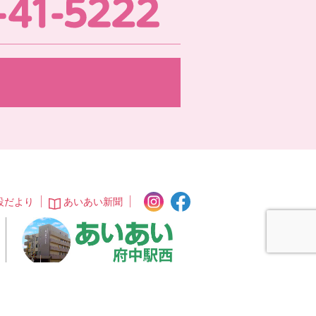
0847-41-5222
お問い合わせ・資料請求
instagram
facebook
設だより
あいあい新聞
あいあい桜が丘
あいあい府中駅西