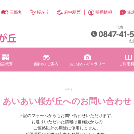
三郎丸
桜が丘
府中駅西
施
採用情報
代表
社会福祉法人 桜風会 あいあい桜が
広
施設概要
館内の
ご案内
あいあい
ギャラリー
ご利用
Inquiry
あいあい桜が丘へのお問い合わせ
下記のフォームからもお問い合わせいただけます。
お送りいただいた情報は当施設からの
ご連絡以外の用途に使用しません。