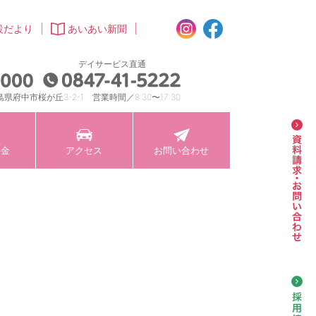
instagram
facebook
設だより
あいあい新聞
デイサービス直通
丘
0847-41-5000
0847-41-5222
島県府中市桜が丘3-2-1 営業時間／8:30〜17:30
資
料金
アクセス
お問い合わせ
採