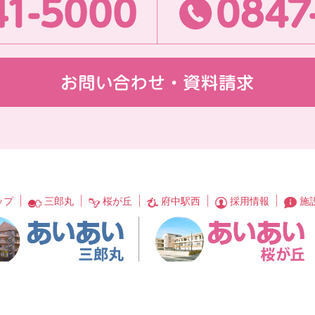
0847-41-5000
ップ
三郎丸
桜が丘
府中駅西
採用情報
施
グループ
あいあい三郎丸