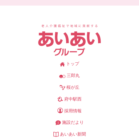
あ
トップ
三郎丸
桜が丘
府中駅西
採用情報
施設だより
あいあい新聞