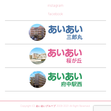
instagram
facebook
あい
あい
あい
Copyright (C) あいあいグループ 2009-2021 All Right Reserved.