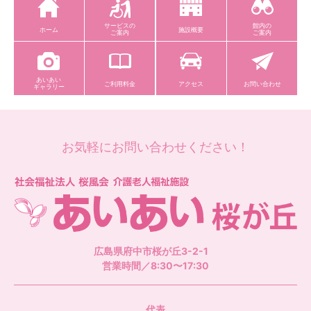
サービスの
館内の
ホーム
施設概要
ご案内
ご案内
あいあい
ご利用料金
アクセス
お問い合わせ
ギャラリー
お気軽にお問い合わせください！
社
広島県府中市桜が丘3-2-1
営業時間／8:30〜17:30
代表