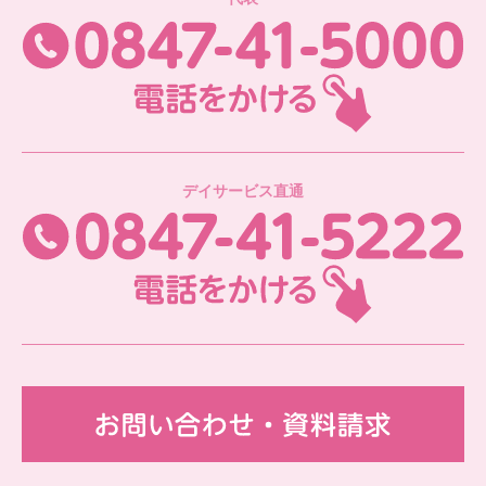
08
デイサービス直通
08
お