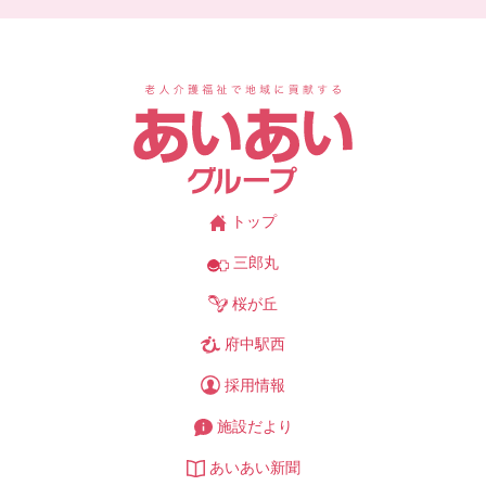
あ
トップ
三郎丸
桜が丘
府中駅西
採用情報
施設だより
あいあい新聞