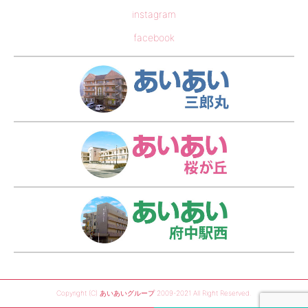
instagram
facebook
あい
あい
あい
Copyright (C) あいあいグループ 2009-2021 All Right Reserved.