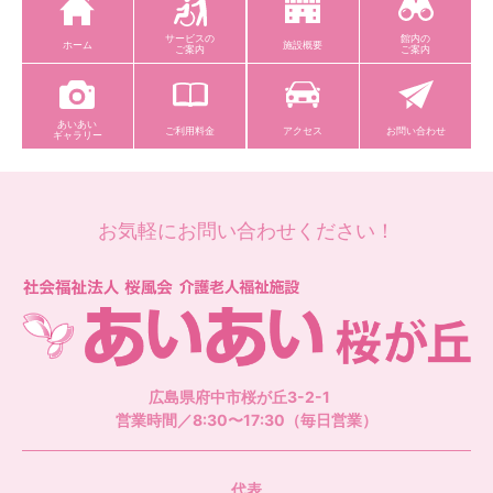
サービスの
館内の
ホーム
施設概要
ご案内
ご案内
あいあい
ご利用料金
アクセス
お問い合わせ
ギャラリー
お気軽にお問い合わせください！
社
広島県府中市桜が丘3-2-1
営業時間／8:30〜17:30（毎日営業）
代表