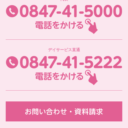
08
デイサービス直通
08
お