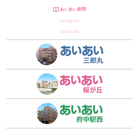
あいあい新聞
instagram
facebook
あい
あい
あい