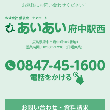
お気軽にお問い合わせください！
株
広島県府中市府中町102番地1
営業時間／8:30〜17:30（日曜休業）
08
お