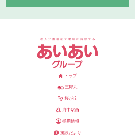
あ
トップ
三郎丸
桜が丘
府中駅西
採用情報
施設だより